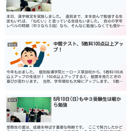
本日、漢字検定を実施しました。 直前まで、本を読んで勉強する生
徒もいれば、「ねむい」と言っている生徒もいました。 自分の学年
レベルの問題（中３なら３級）なら、そんなに勉強しなくても受かる
と思うかもしれません。 が、 漢検の公表している情報に...
中間テスト、5教科100点以上アッ
塾日記
プ！
今年も出ました。 個別指導学院ヒーローズ草加校から、5教科100点
以上アップの生徒が！ 100点以上アップすると、個票を見たときの
喜びが変わります。 当然、学年順位も大幅にアップします。 5教科
コースを取っている生徒で、5教科すべてが点数ア...
8月10日(日)も中３受験生は朝か
塾日記
ら勉強
受験生の夏は、成績を伸ばす重要な時期です。 ここで努力したかど