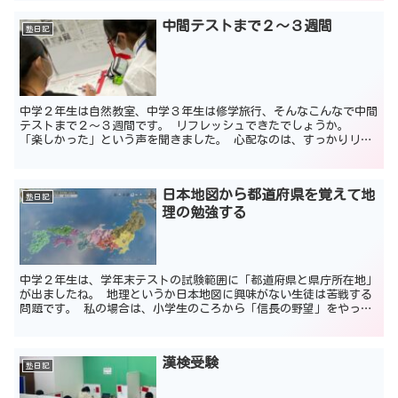
中間テストまで２～３週間
塾日記
中学２年生は自然教室、中学３年生は修学旅行、そんなこんなで中間
テストまで２～３週間です。 リフレッシュできたでしょうか。
「楽しかった」という声を聞きました。 心配なのは、すっかりリフ
レッシュして、いままで勉強したことを忘れているケースです...
日本地図から都道府県を覚えて地
塾日記
理の勉強する
中学２年生は、学年末テストの試験範囲に「都道府県と県庁所在地」
が出ましたね。 地理というか日本地図に興味がない生徒は苦戦する
問題です。 私の場合は、小学生のころから「信長の野望」をやって
いたので、そこから日本地図を覚えました。といっても、現...
漢検受験
塾日記