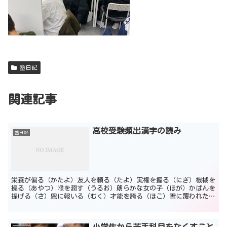
塾日記
関連記事
高校受験頻出漢字の読み
塾日記
栄養が偏る（かたよ）友人を頼る（たよ）実権を握る（にぎ）機械を
操る（あやつ）喉を潤す（うるお）朗らかな女の子（ほが）かばんを
提げる（さ）恩に報いる（むく）才能を誇る（ほこ）雪に覆われた山
（おお）目的を遂げる（と）技を競う（きそ）空を仰ぎ見る...
小学生から苦手科目をなくすこと