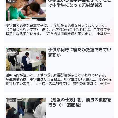
塾日記
で中学生になって苦労が減る
中学生で英語が得意な子は、小学校から英語を習ってたりします。
（全員じゃないです） 逆に、小学校から苦手な科目は、中学校で不
得意になる子がいます。（こちらはほぼ全員と思います） 小学校の
基礎固めが大事な理由 理由は、小学校の基礎的な問題がわか...
子供が何時に寝たか把握できてい
塾日記
ますか
睡眠時間が短いと、子供の成長に悪影響があるといわれています。
厚生労働省は、小学生は９時間以上、中学生は８時間以上、寝るのを
推奨しています。 ヒーローズ草加校では、最初の面談時に、生徒が
何時に寝ているか確認しています。 睡眠時間を確保できて...
【勉強の仕方】朝、前日の復習を
塾日記
行う（＋1週間後）