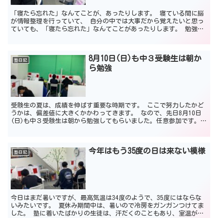
「寝たら忘れた」なんてことが、あったりします。 寝ている間に脳
が情報整理を行っていて、 自分の中では大事だから覚えたいと思っ
ていても、「寝たら忘れた」なんてことがあったりします。 勉強を
つめこんでいると、大事な情報だらけ。 脳が疲れて、頭に...
8月10日(日)も中３受験生は朝か
塾日記
ら勉強
受験生の夏は、成績を伸ばす重要な時期です。 ここで努力したかど
うかは、偏差値に大きくかかわってきます。 なので、先日8月10日
(日)も中３受験生は朝から勉強してもらいました。任意参加です。強
制ではないです。 ですが、かなりのわりあいの受験生...
今年はもう35度の日は来ない模様
塾日記
今日はまだ暑いですが、最高気温は34度のようで、35度にはならな
いみたいです。 夏休み期間中は、暑いので冷房をガンガンつけてま
した。 塾に着いたばかりの生徒は、汗だくのこともあり、室温が上