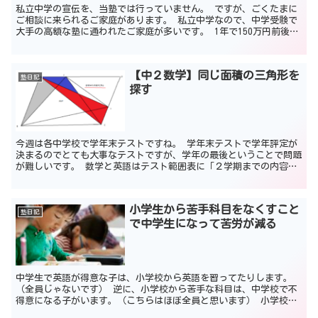
私立中学の宣伝を、当塾では行っていません。 ですが、ごくたまに
ご相談に来られるご家庭があります。 私立中学なので、中学受験で
大手の高額な塾に通われたご家庭が多いです。 1年で150万円前後、
かかることもあります。 当然、設備（塾の内外）はキ...
【中２数学】同じ面積の三角形を
塾日記
探す
今週は各中学校で学年末テストですね。 学年末テストで学年評定が
決まるのでとても大事なテストですが、学年の最後ということで問題
が難しいです。 数学と英語はテスト範囲表に「２学期までの内容を
復習しておくこと」のようなことが書かれてあることも多く...
小学生から苦手科目をなくすこと
塾日記
で中学生になって苦労が減る
中学生で英語が得意な子は、小学校から英語を習ってたりします。
（全員じゃないです） 逆に、小学校から苦手な科目は、中学校で不
得意になる子がいます。（こちらはほぼ全員と思います） 小学校の
基礎固めが大事な理由 理由は、小学校の基礎的な問題がわか...