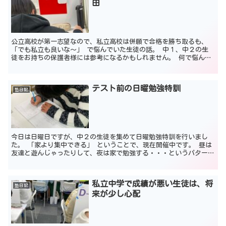
由
公立高校が第一志望なので、私立高校は併願で合格を勝ち取るも、
「でも私立も良いな～」 で悩んでいた生徒の話。 中１、中２の生
徒をお持ちの保護者様には参考になるかもしれません。 何で悩んで
いるか、メリット・デメリットを考えたそうなので聞いてみ...
テスト前の日曜勉強特訓
塾日記
今日は日曜日ですが、中２の生徒を集めて日曜勉強特訓を行いまし
た。 「家より集中できる」 ということで、現在開催中です。 昼は
友達と遊んじゃったりして、夜は家で勉強する・・・というパターン
が多いので、 「昼に勉強しよう！」 ということで昼前後...
私立中学で成績が悪い生徒は、将
塾日記
来が少し心配