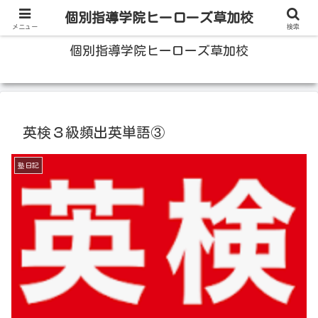
100人いたら100人の成績をあげる草加の個別指導塾
個別指導学院ヒーローズ草加校
メニュー
検索
個別指導学院ヒーローズ草加校
英検３級頻出英単語③
塾日記