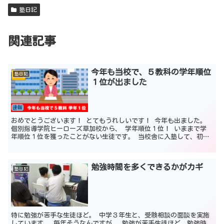
塾日記
関連記事
今年も当校で、５教科の学年順位
塾日記
１位が出ました
おめでとうございます！ とてもうれしいです！ 今年も出ました。
個別指導学院ヒーローズ草加校から、 学年順位１位！ いままで学
年順位１位を獲ったことがない生徒です。 当校舎に入塾して、初め
て１位を獲りました。 当校は、有名な大手進学塾ではあ...
勉強時間を多くできるかがカギ
塾日記
特に勉強が苦手な生徒ほど。 中学３年生と、受験相談の面談を実施
しています。 毎年そうなんですが、 勉強が苦手生徒ほど、勉強時