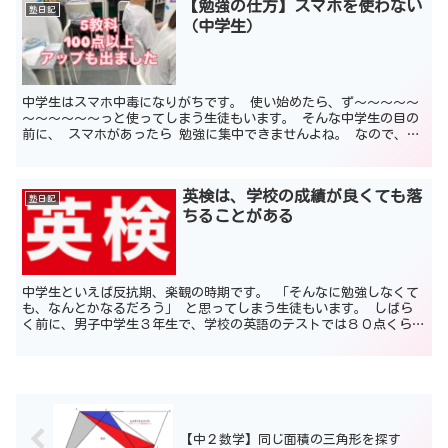
【勉強の仕方】スマホを使わない
塾日記
（中学生）
中学生はスマホ中毒になりがちです。 使い始めたら、ず～～～～～
～～～～～～っと使ってしまう生徒もいます。 そんな中学生の目の
前に、 スマホがあったら 勉強に集中できませんよね。 なので、
勉強するときはスマホを封印しましょう。 目の前にある...
英検は、学校の成績が良くても落
塾日記
ちることがある
中学生といえば反抗期、楽観の時期です。 「そんなに勉強しなくて
も、なんとかなるだろう」 と思ってしまう生徒もいます。 しばら
く前に、男子中学生３年生で、学校の英語のテストでは８０点くらい
を取っていた生徒がいました。 宿題をちゃんとやってくる...
【中２数学】同じ面積の三角形を探す