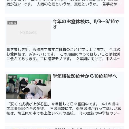
間が短い です。 人間の心理というか、真理というか。 苦手だか
ら、やりたくない、やれない。 結果、勉強できない。 苦...
今年のお盆休校は、8/8～8/16で
塾日記
す
暑さ厳しき折、皆様ますますご健勝のことと存じ上げます。 今年の
お盆休校は、8/8～8/16です。 この期間にやってほしいことは個別
に伝えてあります。主に暗記モノです。 ２学期に向けて、中３は受
験に向けて、大事なことです。 夏休み、ダラダラ過...
学年順位50位台から10位前半へ
塾日記
「安くて成績が上がる塾」を目指して日々奮闘中です。 中1の頃は
学年順位50位台の生徒。 三者面談にて、保護者様が行ってほしい高
校は、埼玉県の中でも上位レベルの高校。 その生徒の中学校のレベ
ルもふまえつつ、塾長はこう伝えました。 「その高校な...