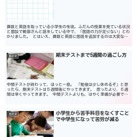
算数と英語を取っている小学生の生徒。ふだんの授業を見ている状況
と面談で親御さんと話をしている中で、「国語の力が足りない」とわ
かりました。 とはいえ、算数と英語に国語を追加するのは大変なの
で、日記の指導（無料）を入れることにしました。 作文。...
期末テストまで5週間の過ごし方
塾日記
中間テストが終わって、ほっと一息。 「勉強は少し休めるぞ」と思
ったら、期末テストは５週間後にやってきます。 思ったより、５週
間は早くやってきます。 中間テストよりも、はやく準備が必要で
す。 理由は大きく２つあります。 理由１、副教科の対策も...
小学生から苦手科目をなくすこと
塾日記
で中学生になって苦労が減る