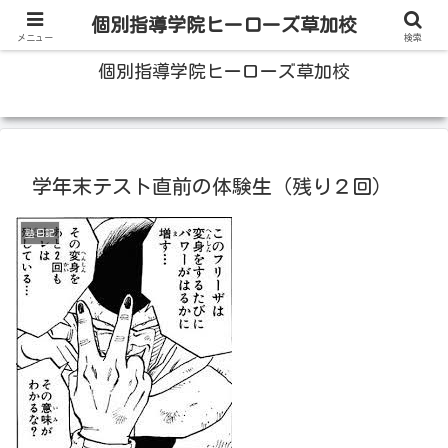
100人いたら100人の成績をあげる草加の個別指導塾
個別指導学院ヒーローズ草加校
メニュー
検索
個別指導学院ヒーローズ草加校
学年末テスト直前の体験生（残り２回）
塾日記