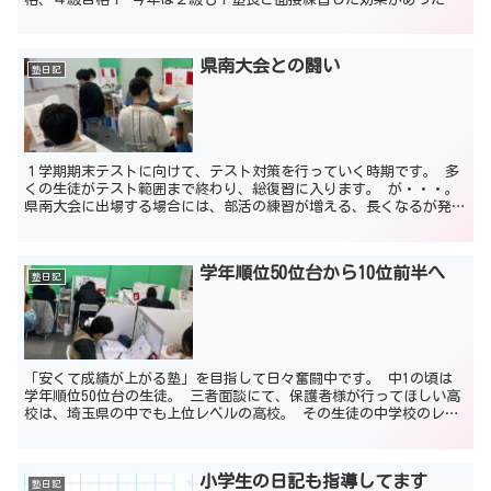
と。 「どのくらい喋れれば合格できそうか？」 は生徒に...
県南大会との闘い
塾日記
１学期期末テストに向けて、テスト対策を行っていく時期です。 多
くの生徒がテスト範囲まで終わり、総復習に入ります。 が・・・。
県南大会に出場する場合には、部活の練習が増える、長くなるが発生
することがあります。 そうすると、塾を休んで部活に行...
学年順位50位台から10位前半へ
塾日記
「安くて成績が上がる塾」を目指して日々奮闘中です。 中1の頃は
学年順位50位台の生徒。 三者面談にて、保護者様が行ってほしい高
校は、埼玉県の中でも上位レベルの高校。 その生徒の中学校のレベ
ルもふまえつつ、塾長はこう伝えました。 「その高校な...
小学生の日記も指導してます
塾日記