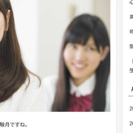
2
2
験月ですね。