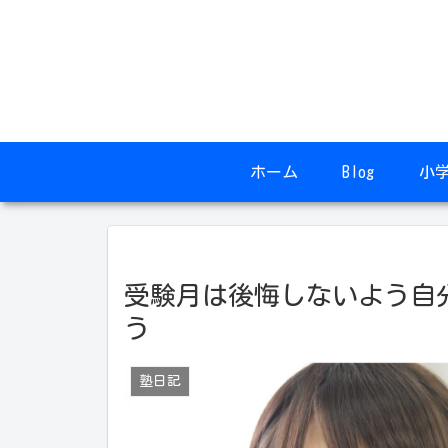
ホーム
Blog
小
受験月は後悔しないよう自
う
塾日記