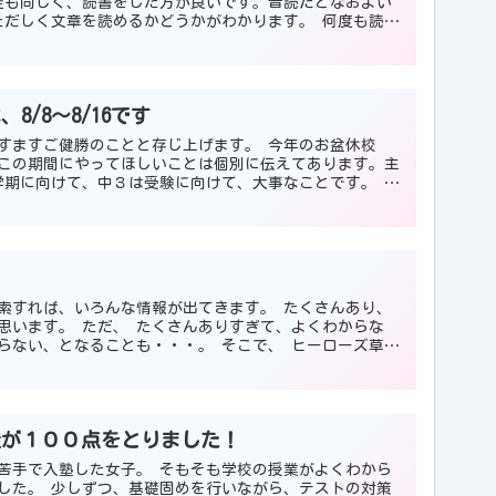
徒も同じく、読書をした方が良いです。音読だとなおよい
ただしく文章を読めるかどうかがわかります。 何度も読む
...
8/8～8/16です
すますご健勝のことと存じ上げます。 今年のお盆休校
す。 この期間にやってほしいことは個別に伝えてあります。主
学期に向けて、中３は受験に向けて、大事なことです。 夏
索すれば、いろんな情報が出てきます。 たくさんあり、
思います。 ただ、 たくさんありすぎて、よくわからな
らない、となることも・・・。 そこで、 ヒーローズ草加
...
徒が１００点をとりました！
苦手で入塾した女子。 そもそも学校の授業がよくわから
した。 少しずつ、基礎固めを行いながら、テストの対策