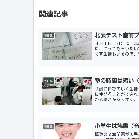
関連記事
北辰テスト直前
塾日記
９月１日（日）に「北
に、やってもらいたい
くす生徒もいるので、
も、たまに基礎問題を間
塾の時間は短い
塾日記
順調に伸びていく生徒
に伸びることができれ
かる場合があります。
ている状況です） 本題
小学生は読書（
塾日記
算数の文章問題が苦手