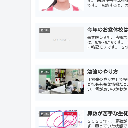
す。 国語が苦手な生
です。 音読すると、
と、暗記しやすくなり、
今年のお盆休校は、
塾日記
暑さ厳しき折、皆様ま
は、8/8～8/16で
に暗記モノです。 ２
休み、ダラダラ過...
勉強のやり方
塾日記
「勉強のやり方」で検
どれも有益な情報だと
い、何が良いのかわか
校で重要だと考えてる６
算数が苦手な生
塾日記
２０２３年に、算数が
ず、困っていた状態で