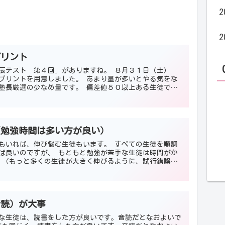
2
2
プリント
辰テスト 第４回」がありますね。 ８月３１日（土）
プリントを用意しました。 あまり量が多いとやる気をな
塾長厳選の少なめ量です。 偏差値５０以上ある生徒で
違うこ...
（勉強時間は多い方が良い）
もいれば、伸び悩む生徒もいます。 すべての生徒を順調
ば良いのですが、 もともと勉強が苦手な生徒は時間がか
 （もっと多くの生徒が大きく伸びるように、試行錯誤し
で...
音読）が大事
な生徒は、読書をした方が良いです。音読だとなおよいで