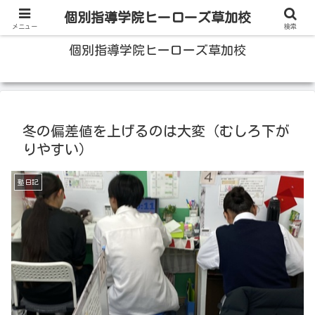
100人いたら100人の成績をあげる草加の個別指導塾
個別指導学院ヒーローズ草加校
メニュー
検索
個別指導学院ヒーローズ草加校
冬の偏差値を上げるのは大変（むしろ下が
りやすい）
塾日記