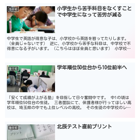
小学生から苦手科目をなくすこと
塾日記
で中学生になって苦労が減る
中学生で英語が得意な子は、小学校から英語を習ってたりします。
（全員じゃないです） 逆に、小学校から苦手な科目は、中学校で不
得意になる子がいます。（こちらはほぼ全員と思います） 小学校の
基礎固めが大事な理由 理由は、小学校の基礎的な問題がわか...
学年順位50位台から10位前半へ
塾日記
「安くて成績が上がる塾」を目指して日々奮闘中です。 中1の頃は
学年順位50位台の生徒。 三者面談にて、保護者様が行ってほしい高
校は、埼玉県の中でも上位レベルの高校。 その生徒の中学校のレベ
ルもふまえつつ、塾長はこう伝えました。 「その高校な...
北辰テスト直前プリント
塾日記