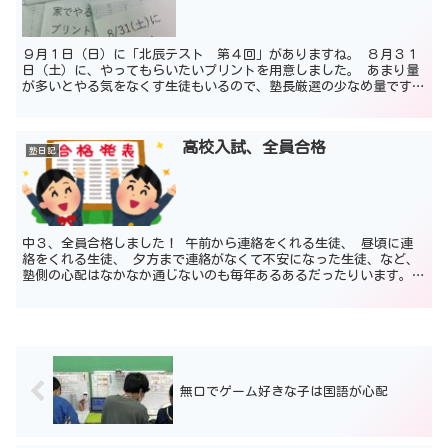
９月１日（日）に「北辰テスト 第４回」がありますね。 ８月３１
日（土）に、やってもらいたいプリントを用意しました。 あまり量
が多いとやる気をなくす生徒もいるので、塾長厳選の少なめ量です。
偏差値５０以上ある生徒でも、たまに基礎問題を間違うこ...
高校入試、全員合格
塾日記
中３、全員合格しました！ 午前から連絡をくれる生徒、 昼頃に連
絡をくれる生徒、 夕方まで連絡がなくて不安になった生徒、など、
塾側の心配はなかなか通じないのも毎年あるあるだったりいます。
何はともあれ、合格おめでとうございます！ 成績の大きく...
無口でゲーム好きな子は国語が心配