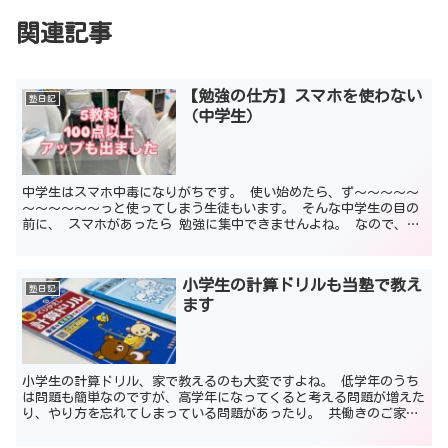
関連記事
【勉強の仕方】スマホを使わない
塾日記
（中学生）
中学生はスマホ中毒になりがちです。 使い始めたら、ず～～～～～
～～～～～～っと使ってしまう生徒もいます。 そんな中学生の目の
前に、 スマホがあったら 勉強に集中できませんよね。 なので、
勉強するときはスマホを封印しましょう。 目の前にある...
小学生の計算ドリルも当塾で教え
塾日記
ます
小学生の計算ドリル、家で教えるのも大変ですよね。 低学年のうち
は問題も簡単なのですが、高学年になってくると考える問題が増えた
り、やり方を忘れてしまっている問題があったり。 共働きのご家庭
が増えるなか、お仕事から帰ってきて、計算ドリルでさらに...