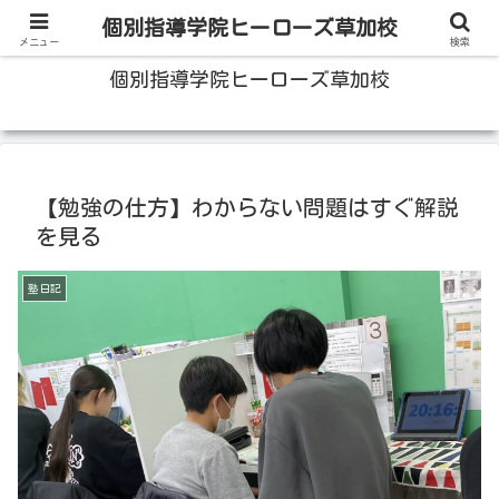
100人いたら100人の成績をあげる草加の個別指導塾
個別指導学院ヒーローズ草加校
メニュー
検索
個別指導学院ヒーローズ草加校
【勉強の仕方】わからない問題はすぐ解説
を見る
塾日記