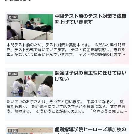
中間テスト前のテスト対策で成績
塾日記
を上げていきます
中間テスト前のため、テスト対策を実施中です。 ふだんと違う問題
を、テスト形式で解いていきます。 テスト範囲を総復習し、忘れた
単元がないように追い込んでいきます。 テスト前の勉強の仕方で、
点数が変わってきます。 生徒によって、やることが違う ...
勉強は子供の自主性に任せてはい
塾日記
けない
たいていのお子さんは、そうだと思います。 中学生になると、 反
抗期もあり、 親が勉強について話をすると不機嫌になる、文句を言
う、無視する、 そういうことがありえます。 「今やろうと思った
のに、言われたからやる気をなくした」 なんて定型文のよ...
個別指導学院ヒーローズ草加校の
塾日記