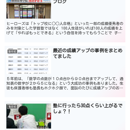
ブログ
ヒーローズは「トップ校に○○人合格」といった一部の成績優秀者の
みを対象とした学習塾ではなく 100人生徒がいれば100人の成績を上
げて「やればもっとできる」という自信を持ってもらうことで 子ど
もたちの将来の夢と選択肢を広げ、自分の夢にまっす...
最近の成績アップの事例をまとめ
塾日記
てました
５年前は、「数学の点数が１０点台から９０点台までアップして、通
知表の数字が２から５になる」という大成功の事例もありました。生
徒も保護者様も塾長もホクホク顔で、面談のたびに成績アップのお話
ですばらしい時間を過ごしたこともあります。 とはいえ、...
塾に行ったら30点くらい上がるで
塾日記
しょ？！