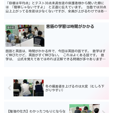
「目標は平均点」とテスト30点未満生徒の保護者様から聞いた際に
は 「簡単じゃないですよ」 と正直に伝えています。 当塾では30点
以上上がってる生徒は少なくないですが、全員が上がるわけではあり
ません。 ・授業中の集中度が足りない生徒は上がりづ...
言語の学習は時間がかかる
塾日記
国語と英語は、時間がかかる件で、今回は英語の話です。 数学はす
ぐ伸びたけど、英語がすぐ伸びない。 これはよくある話です。 数
学は、 公式を覚えてあてはめれば正解できる問題が多々あります。
（おうぎ形は少し難しいかもしれませんが・・・） 公式...
冬の偏差値を上げるのは大変（むしろ下
がりやすい）
【勉強の仕方】わかったつもりにならな