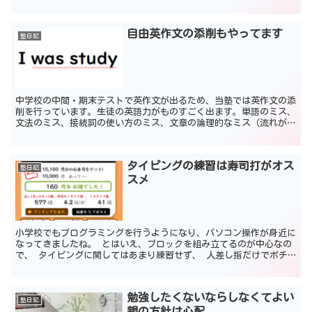
じょに学校の授業がわかってきたそうです。 そして、 お...
自由英作文の添削もやってます
塾日記
中学校の中間・期末テストで英作文が出るため、当塾では英作文の添
削を行っています。生徒の英語力がものすごく出ます。単語のミス、
文法のミス、接続詞の使い方のミス、文章の論理的なミス（流れがお
かしい）などを添削します。 教材の「日本語を英語に直し...
タイピングの練習は寿司打がオス
塾日記
スメ
小学校でもプログラミングを行うようになり、パソコン操作が身近に
なってきましたね。 とはいえ、ブロックを組み立てるのが中心なの
で、 タイピングに関してはあまり練習せず、 人差し指だけでポチ
ポチ打つ生徒もいるそうです。 大人でもそういう方もいま...
勉強したくないならしなくてよい
塾日記
親の方針は心配