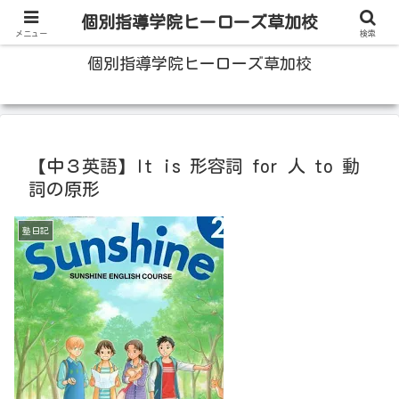
100人いたら100人の成績をあげる草加の個別指導塾
個別指導学院ヒーローズ草加校
メニュー
検索
個別指導学院ヒーローズ草加校
【中３英語】It is 形容詞 for 人 to 動
詞の原形
塾日記